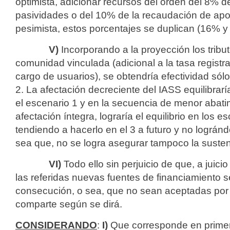
optimista, adicionar recursos del orden del 8% 
pasividades o del 10% de la recaudación de apo
pesimista, estos porcentajes se duplican (16% y
V)
Incorporando a la proyección los tribu
comunidad vinculada (adicional a la tasa registral
cargo de usuarios), se obtendría efectividad sól
2. La afectación decreciente del IASS equilibrarí
el escenario 1 y en la secuencia de menor abati
afectación íntegra, lograría el equilibrio en los e
tendiendo a hacerlo en el 3 a futuro y no logránd
sea que, no se logra asegurar tampoco la sustent
VI)
Todo ello sin perjuicio de que, a juici
las referidas nuevas fuentes de financiamiento ser
consecución, o sea, que no sean aceptadas por 
comparte según se dirá.
CONSIDERANDO
:
I)
Que corresponde en primer