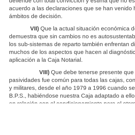
defiende con total convicción y estima que no es
acuerdo a las declaraciones que se han venido
ámbitos de decisión.
VII)
Que la actual situación económica d
demuestra que sin cambios no es autosustentable
los sub-sistemas de reparto también enfrentan di
muchos de los aspectos que hacen al diagnóstic
aplicación a la Caja Notarial.
VIII)
Que debe tenerse presente que 
pasividades fue común para todas las cajas, con
y militares, desde el año 1979 a 1996 cuando se
B.P.S., habiéndose nuestra Caja adaptado a ello
en relación con el condicionamiento para el oto
a viudas y viudos, agregándose luego a concub
supérstites), con la conformidad expresa tanto d
gremiales de afiliados.